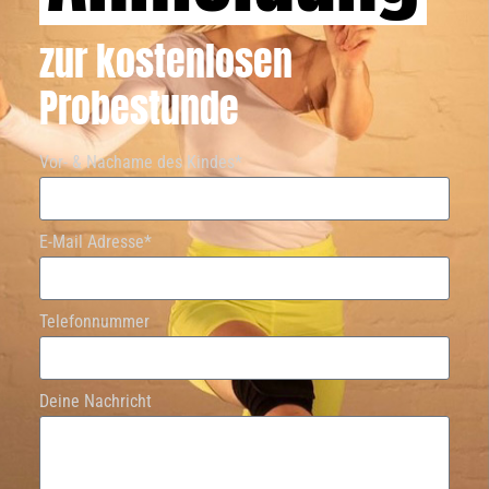
zur kostenlosen
Probestunde
Vor- & Nachame des Kindes*
E-Mail Adresse*
Telefonnummer
Deine Nachricht