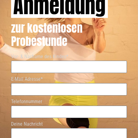
Anmeldung
zur kostenlosen
Probestunde
Vor- & Nachame des Kindes*
E-Mail Adresse*
Telefonnummer
Deine Nachricht