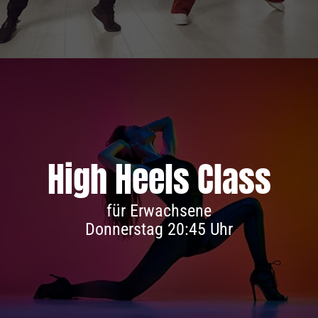
High Heels Class
Infos & Anmeldung
für Erwachsene
Donnerstag 20:45 Uhr