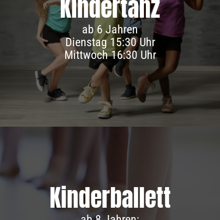
Kinder­tanz
Infos & Anmeldung
ab 6 Jahren
Dienstag 15:30 Uhr
Mittwoch 16:30 Uhr
Kinder­ballett
ab 8 Jahren: