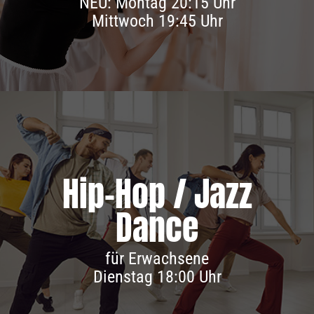
NEU: Montag 20:15 Uhr
Mittwoch 19:45 Uhr
Hip-Hop / Jazz
Dance
Infos & Anmeldung
für Erwachsene
Dienstag 18:00 Uhr