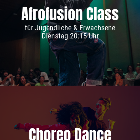
Afrofusion Class
Infos & Anmeldung
für Jugendliche & Erwachsene
Dienstag 20:15 Uhr
Choreo Dance